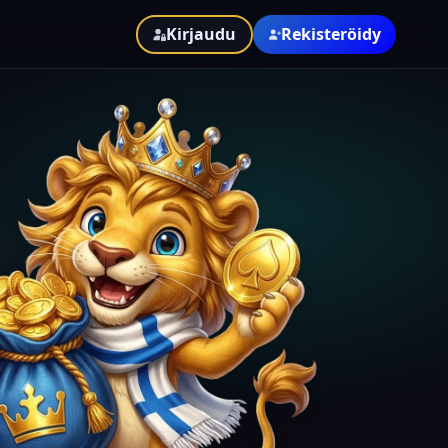
Kirjaudu
Rekisteröidy