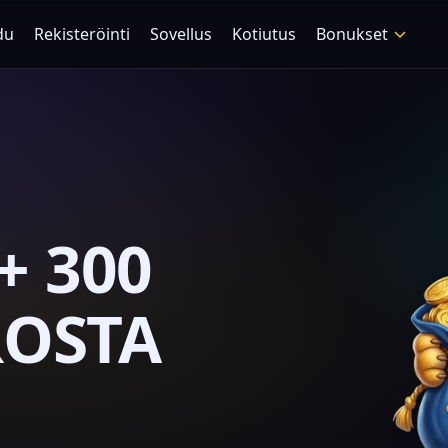
du
Rekisteröinti
Sovellus
Kotiutus
Bonukset
+ 300
ROSTA