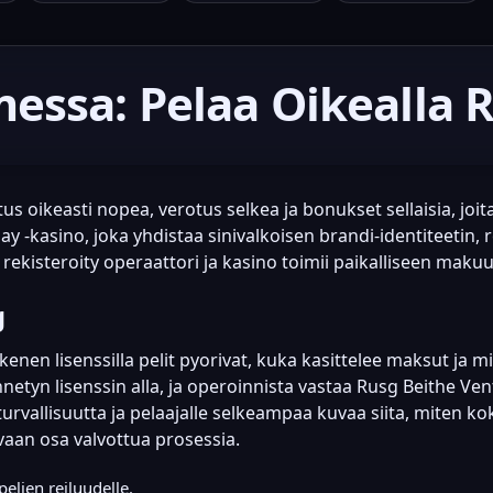
essa: Pelaa Oikealla R
s oikeasti nopea, verotus selkea ja bonukset sellaisia, joita
ay -kasino, joka yhdistaa sinivalkoisen brandi-identiteeti
rekisteroity operaattori ja kasino toimii paikalliseen makuun
g
kenen lisenssilla pelit pyorivat, kuka kasittelee maksut ja 
etyn lisenssin alla, ja operoinnista vastaa Rusg Beithe Ve
urvallisuutta ja pelaajalle selkeampaa kuvaa siita, miten k
vaan osa valvottua prosessia.
pelien reiluudelle.