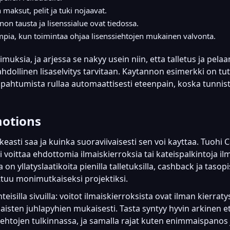
maksut, pelit ja tuki nojaavat.
 tausta ja lisenssialue ovat tiedossa.
ia, kun toimintaa ohjaa lisenssiehtojen mukainen valvonta.
uksia, ja arjessa se nakyy usein niin, etta talletus ja pela
dollinen lisaselvitys tarvitaan. Kaytannon esimerkki on tutt
tapahtumista rullaa automaattisesti eteenpain, koska tunnis
motions
easti saa ja kuinka suoraviivaisesti sen voi kayttaa. Tuohi C
voittaa ehdottomia ilmaiskierroksia tai kateispalkintoja ilm
on yllatyslaatikoita pienilla talletuksilla, cashback ja tasop
tuu monimutkaiseksi projektiksi.
illa sivuilla: voitot ilmaiskierroksista ovat ilman kierratysta
isten juhlapyhien mukaisesti. Tasta syntyy hyvin arkinen et
ka ehtojen tulkinnassa, ja samalla rajat kuten enimmaispano